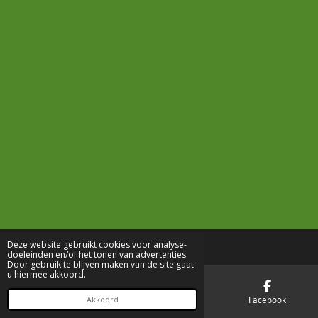
Deze website gebruikt cookies voor analyse-
doeleinden en/of het tonen van advertenties.
Door gebruik te blijven maken van de site gaat
u hiermee akkoord.
E-mailadres
Telefoonnummer
Facebook
Akkoord