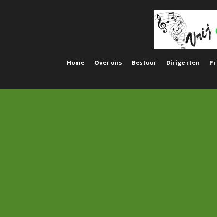
Ga
direct
naar
de
hoofdinhoud
Home
Over ons
Bestuur
Dirigenten
Pr