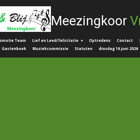
Meezingkoor
Vr
omotie Team
Lief en Leed/felicitatie
Optredens
Contact
Gastenboek
Muziekcommissie
Statuten
dinsdag 16 juni 2026