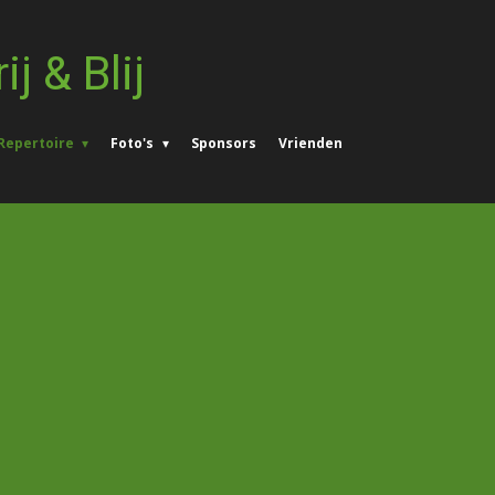
ij & Blij
Repertoire
Foto's
Sponsors
Vrienden