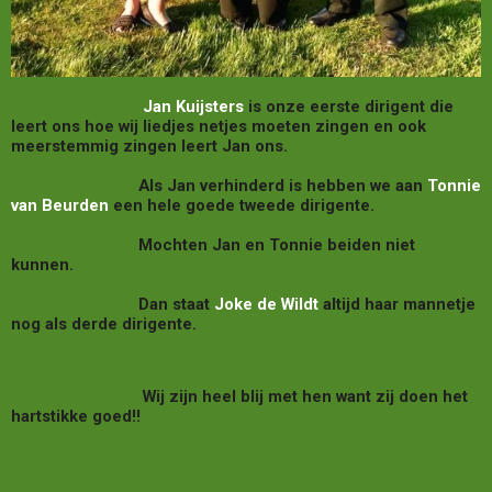
Jan Kuijsters
is
onze eerste dirigent die
leert ons hoe wij liedjes netjes moeten zingen en ook
meerstemmig zingen leert Jan ons.
Als Jan verhinderd is hebben we aan
Tonnie
van Beurden
een hele goede tweede dirigente.
Mochten
Jan en Tonnie
beiden niet
kunnen.
Dan staat
Joke de Wildt
altijd haar mannetje
nog als derde dirigente.
Wij zijn heel blij met hen want zij doen het
hartstikke goed!!