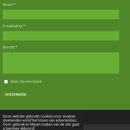
Naam *
E-mailadres *
Bericht *
Stuur mij een kopie
VERZENDEN
Deze website gebruikt cookies voor analyse-
doeleinden en/of het tonen van advertenties.
Door gebruik te blijven maken van de site gaat
u hiermee akkoord.