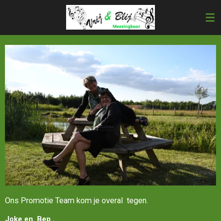
Ga
direct
naar
de
hoofdinhoud
Ons Promotie Team kom je overal tegen.
Joke en Bep .