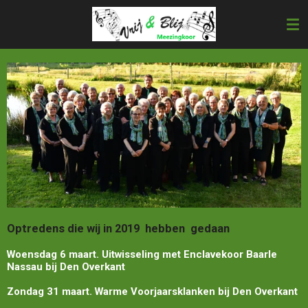
Ga
direct
naar
de
hoofdinhoud
Optredens die wij in 2019 hebben
gedaan
Woensdag 6 maart. Uitwisseling met Enclavekoor Baarle
Nassau bij Den Overkant
Zondag 31 maart. Warme Voorjaarsklanken bij Den Overkant