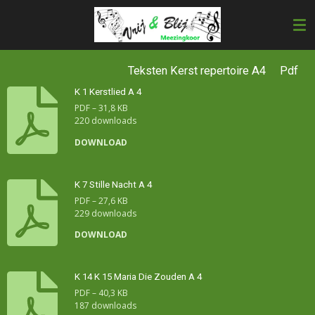
Ga
direct
naar
de
hoofdinhoud
Teksten Kerst repertoire A4 Pdf
K 1 Kerstlied A 4
PDF – 31,8 KB
220 downloads
DOWNLOAD
K 7 Stille Nacht A 4
PDF – 27,6 KB
229 downloads
DOWNLOAD
K 14 K 15 Maria Die Zouden A 4
PDF – 40,3 KB
187 downloads