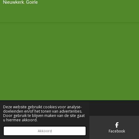
Nieuwkerk. Goirle
Deze website gebruikt cookies voor analyse-
doeleinden en/of het tonen van advertenties.
Door gebruik te blijven maken van de site gaat
u hiermee akkoord.
E-mailadres
Telefoonnummer
Facebook
Akkoord