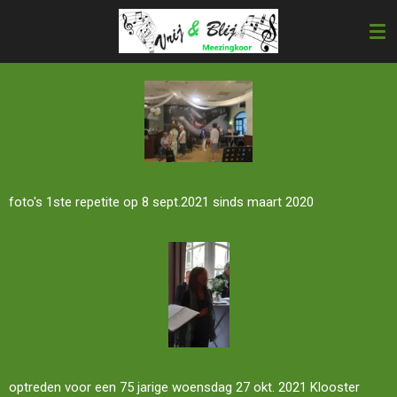
Ga
direct
naar
de
hoofdinhoud
foto's 1ste repetite op 8 sept.2021 sinds maart 2020
optreden voor een 75 jarige woensdag 27 okt. 2021 Klooster