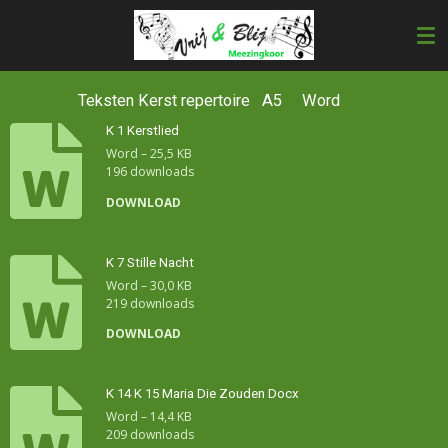
Ga
direct
naar
de
hoofdinhoud
Teksten Kerst repertoire A5 Word
K 1 Kerstlied
Word – 25,5 KB
196 downloads
DOWNLOAD
K 7 Stille Nacht
Word – 30,0 KB
219 downloads
DOWNLOAD
K 14 K 15 Maria Die Zouden Docx
Word – 14,4 KB
209 downloads