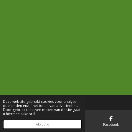
Deze website gebruikt cookies voor analyse-
doeleinden en/of het tonen van advertenties.
Door gebruik te blijven maken van de site gaat
u hiermee akkoord.
E-mailadres
Telefoonnummer
Facebook
Akkoord