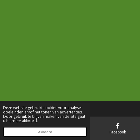
Deze website gebruikt cookies voor analyse-
doeleinden en/of het tonen van advertenties.
Door gebruik te blijven maken van de site gaat
u hiermee akkoord.
E-mailadres
Telefoonnummer
Facebook
Akkoord