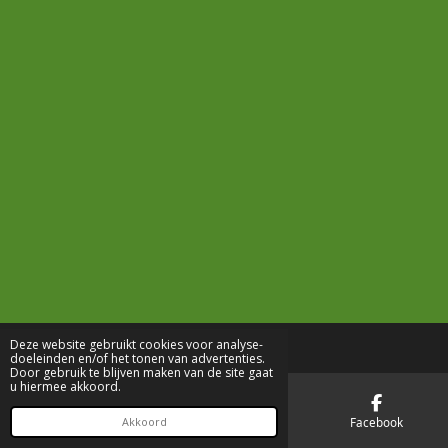
Deze website gebruikt cookies voor analyse-
doeleinden en/of het tonen van advertenties.
Door gebruik te blijven maken van de site gaat
u hiermee akkoord.
E-mailadres
Telefoonnummer
Facebook
Akkoord