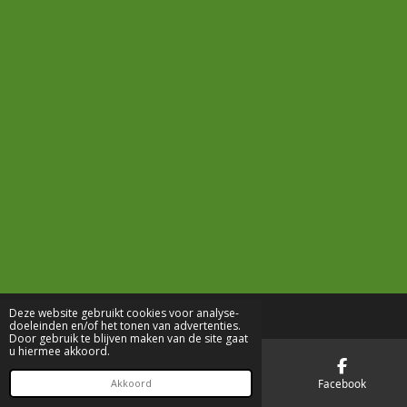
Deze website gebruikt cookies voor analyse-
doeleinden en/of het tonen van advertenties.
Door gebruik te blijven maken van de site gaat
u hiermee akkoord.
E-mailadres
Telefoonnummer
Facebook
Akkoord