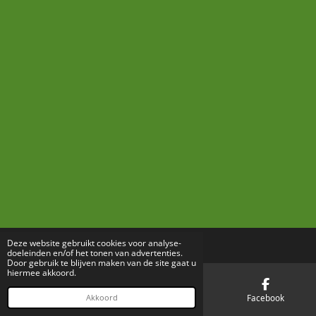
Deze website gebruikt cookies voor analyse-
doeleinden en/of het tonen van advertenties.
Door gebruik te blijven maken van de site gaat u
hiermee akkoord.
E-mailadres
Telefoonnummer
Facebook
Akkoord