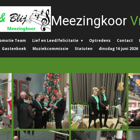
Meezingkoor
Vr
omotie Team
Lief en Leed/felicitatie
Optredens
Contact
Gastenboek
Muziekcommissie
Statuten
dinsdag 16 juni 2026