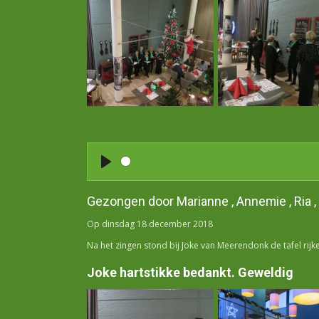
P
l
Gezongen door Marianne , Annemie , Ria , 
a
y
Op dinsdag 18 december 2018
Na het zingen stond bij Joke van Meerendonk de tafel rijke
Joke hartstikke bedankt. Geweldig