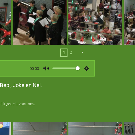
1
2
00:00
M
S
u
e
Bep , Joke en Nel.
t
t
e
t
i
lijk gedekt voor ons.
n
g
s