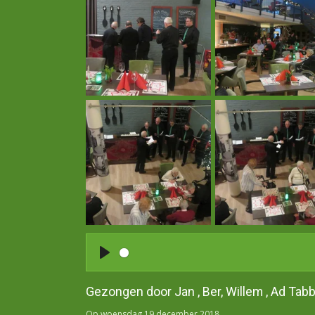
P
l
Gezongen door Jan , Ber, Willem , Ad Tabb
a
y
Op woensdag 19 december 2018