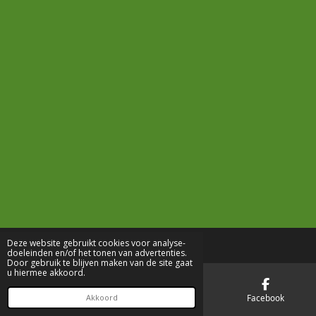
Deze website gebruikt cookies voor analyse-
doeleinden en/of het tonen van advertenties.
Door gebruik te blijven maken van de site gaat
u hiermee akkoord.
E-mailadres
Telefoonnummer
Facebook
Akkoord