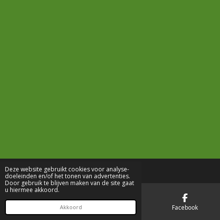
Deze website gebruikt cookies voor analyse-
doeleinden en/of het tonen van advertenties.
Door gebruik te blijven maken van de site gaat
u hiermee akkoord.
E-mailadres
Telefoonnummer
Facebook
Akkoord